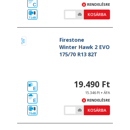
RENDELÉSRE
C
KOSÁRBA
db
71dB
Firestone
Winter Hawk 2 EVO
175/70 R13 82T
19.490 Ft
E
15.346 Ft + ÁFA
RENDELÉSRE
E
KOSÁRBA
db
70dB