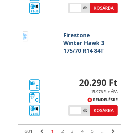
KOSÁRBA
db
71dB
Firestone
Winter Hawk 3
175/70 R14 84T
20.290 Ft
E
15.976 Ft + ÁFA
RENDELÉSRE
C
KOSÁRBA
db
71dB
601
1
2
3
4
5
...