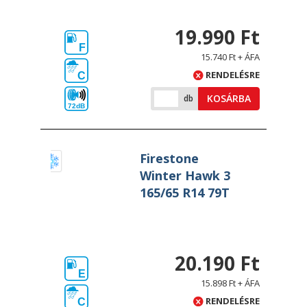
19.990 Ft
F
15.740 Ft + ÁFA
RENDELÉSRE
C
KOSÁRBA
db
72dB
Firestone
Winter Hawk 3
165/65 R14 79T
20.190 Ft
E
15.898 Ft + ÁFA
RENDELÉSRE
C