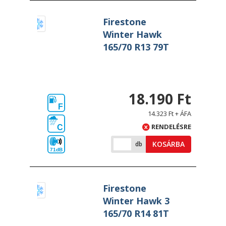
Firestone
Winter Hawk
165/70 R13 79T
18.190 Ft
F
14.323 Ft + ÁFA
RENDELÉSRE
C
KOSÁRBA
db
71dB
Firestone
Winter Hawk 3
165/70 R14 81T