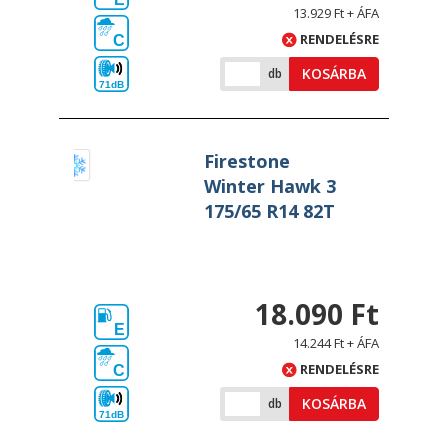
13.929 Ft + ÁFA
RENDELÉSRE
C
KOSÁRBA
db
71dB
Firestone
Winter Hawk 3
175/65 R14 82T
18.090 Ft
E
14.244 Ft + ÁFA
RENDELÉSRE
C
KOSÁRBA
db
71dB