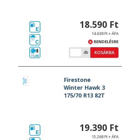
18.590 Ft
E
14.638 Ft + ÁFA
RENDELÉSRE
C
KOSÁRBA
db
71dB
Firestone
Winter Hawk 3
175/70 R13 82T
19.390 Ft
E
15.268 Ft + ÁFA