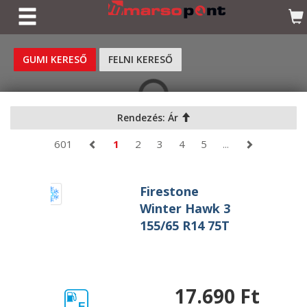
KERESÉS
GUMI KERESŐ
FELNI KERESŐ
Rendezés: Ár
601
1
2
3
4
5
...
Firestone
Winter Hawk 3
155/65 R14 75T
17.690 Ft
E