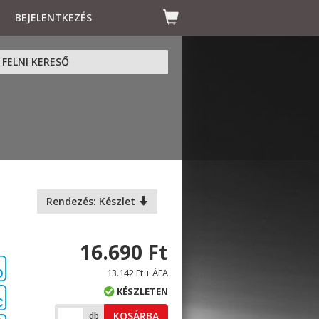
BEJELENTKEZÉS
FELNI KERESŐ
Rendezés: Készlet
16.690 Ft
13.142 Ft + ÁFA
D
KÉSZLETEN
C
KOSÁRBA
db