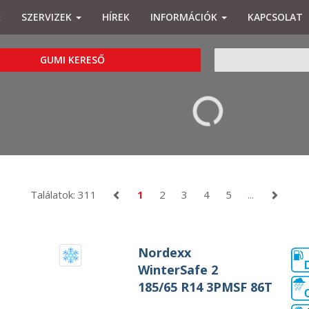
K
SZERVIZEK
HÍREK
INFORMÁCIÓK
KAPCSOLAT
KERESÉS
GUMI KERESŐ
Találatok: 311
1
2
3
4
5
...
Nordexx
WinterSafe 2
185/65 R14 3PMSF 86T