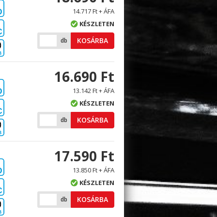
14.717 Ft + ÁFA
D
KÉSZLETEN
C
KOSÁRBA
db
B
16.690 Ft
13.142 Ft + ÁFA
D
KÉSZLETEN
C
KOSÁRBA
db
B
17.590 Ft
13.850 Ft + ÁFA
D
KÉSZLETEN
C
KOSÁRBA
db
B