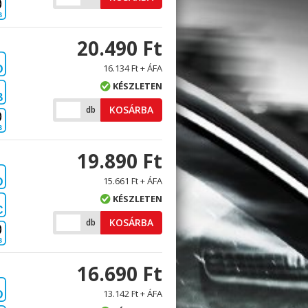
B
20.490 Ft
16.134 Ft + ÁFA
D
KÉSZLETEN
B
KOSÁRBA
db
B
19.890 Ft
15.661 Ft + ÁFA
D
KÉSZLETEN
C
KOSÁRBA
db
B
16.690 Ft
13.142 Ft + ÁFA
D