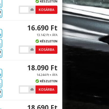
KÉSZLETEN
C
KOSÁRBA
db
B
16.690 Ft
13.142 Ft + ÁFA
D
KÉSZLETEN
C
KOSÁRBA
db
B
18.090 Ft
14.244 Ft + ÁFA
D
KÉSZLETEN
C
KOSÁRBA
db
B
18.690 Ft