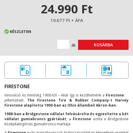
24.990 Ft
19.677 Ft + ÁFA
KÉSZLETEN
KOSÁRBA
db
D
B
71 dB
FIRESTONE
Innováció és minőség 1900-tól – Akár így is kezdhetnénk a
Firestone
jellemzését.
The Firestone Tire & Rubber Company-t Harvey
Firestone alapította 1900-ban az Ohio állambeli Akron-ban.
1988-ban a Bridgestone vállalat felvásárolta és egyesítette a két
vállalat gumiabroncs gyártását
, a
Firestone
azóta a Bridgestone
középkategóriás gumiabroncs márkája.
A
Firestone
nyári gumiabroncsok biztos tapadást és kényelmes vezetést