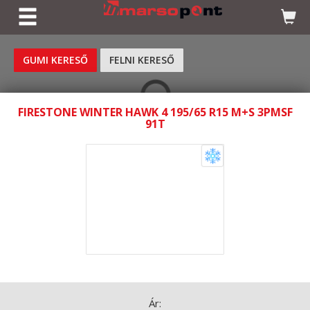
KERESÉS
GUMI KERESŐ
FELNI KERESŐ
FIRESTONE WINTER HAWK 4 195/65 R15 M+S 3PMSF
91T
Ár: